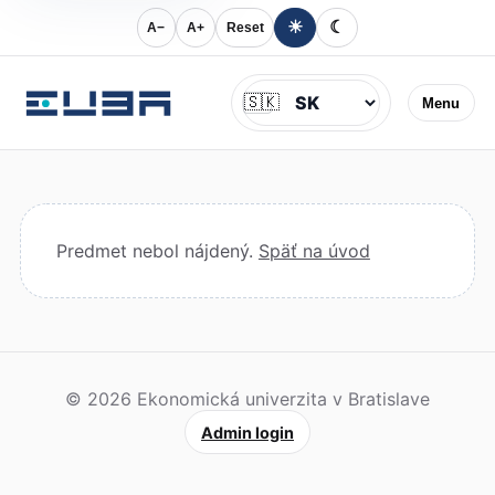
☀
☾
A−
A+
Reset
Jazyk
🇸🇰
Menu
Predmet nebol nájdený.
Späť na úvod
© 2026 Ekonomická univerzita v Bratislave
Admin login