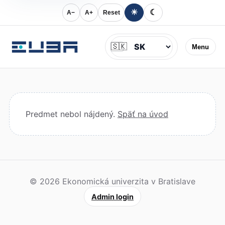
☀
☾
A−
A+
Reset
Jazyk
🇸🇰
Menu
Predmet nebol nájdený.
Späť na úvod
© 2026 Ekonomická univerzita v Bratislave
Admin login