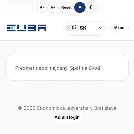
☀
☾
A−
A+
Reset
Jazyk
🇸🇰
Menu
Predmet nebol nájdený.
Späť na úvod
© 2026 Ekonomická univerzita v Bratislave
Admin login