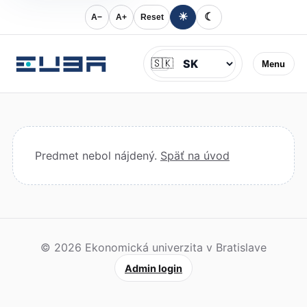
☀
☾
A−
A+
Reset
Jazyk
🇸🇰
Menu
Predmet nebol nájdený.
Späť na úvod
© 2026 Ekonomická univerzita v Bratislave
Admin login