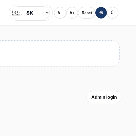
🇸🇰
☀
☾
A−
A+
Reset
Jazyk
Admin login