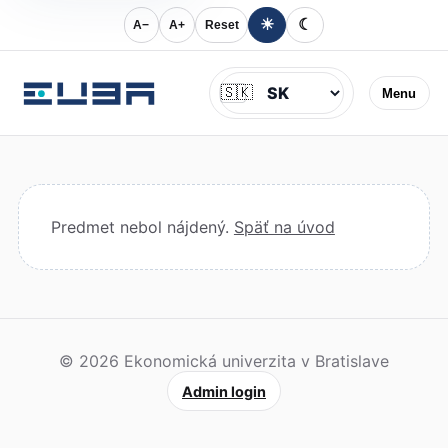
☀
☾
A−
A+
Reset
Jazyk
🇸🇰
Menu
Predmet nebol nájdený.
Späť na úvod
© 2026 Ekonomická univerzita v Bratislave
Admin login