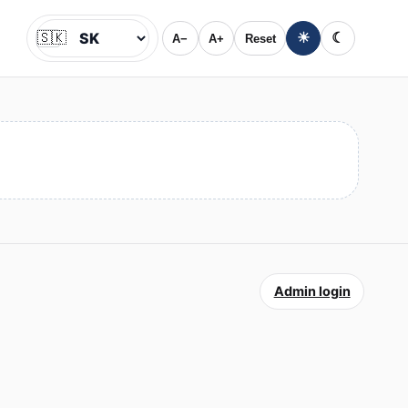
🇸🇰
☀
☾
A−
A+
Reset
Jazyk
Admin login