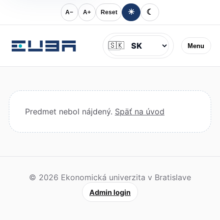
☀
☾
A−
A+
Reset
Jazyk
🇸🇰
Menu
Predmet nebol nájdený.
Späť na úvod
© 2026 Ekonomická univerzita v Bratislave
Admin login