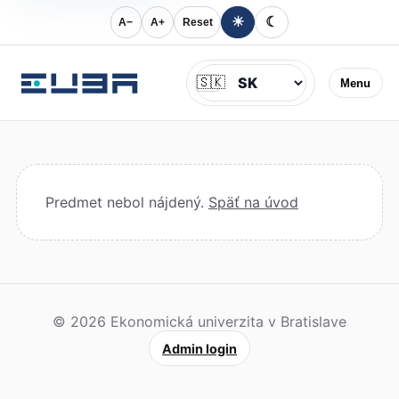
☀
☾
A−
A+
Reset
Jazyk
🇸🇰
Menu
Predmet nebol nájdený.
Späť na úvod
© 2026 Ekonomická univerzita v Bratislave
Admin login