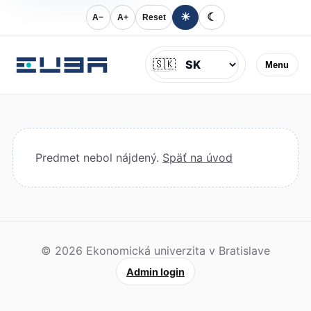
☀
☾
A−
A+
Reset
Jazyk
🇸🇰
Menu
Predmet nebol nájdený.
Späť na úvod
© 2026 Ekonomická univerzita v Bratislave
Admin login