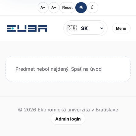
☀
☾
A−
A+
Reset
Jazyk
🇸🇰
Menu
Predmet nebol nájdený.
Späť na úvod
© 2026 Ekonomická univerzita v Bratislave
Admin login