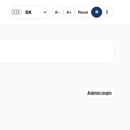
🇸🇰
☀
☾
A−
A+
Reset
Jazyk
Admin login