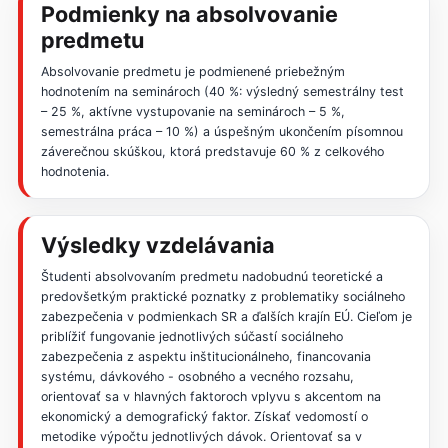
Podmienky na absolvovanie
predmetu
Absolvovanie predmetu je podmienené priebežným
hodnotením na seminároch (40 %: výsledný semestrálny test
– 25 %, aktívne vystupovanie na seminároch – 5 %,
semestrálna práca – 10 %) a úspešným ukončením písomnou
záverečnou skúškou, ktorá predstavuje 60 % z celkového
hodnotenia.
Výsledky vzdelávania
Študenti absolvovaním predmetu nadobudnú teoretické a
predovšetkým praktické poznatky z problematiky sociálneho
zabezpečenia v podmienkach SR a ďalších krajín EÚ. Cieľom je
priblížiť fungovanie jednotlivých súčastí sociálneho
zabezpečenia z aspektu inštitucionálneho, financovania
systému, dávkového - osobného a vecného rozsahu,
orientovať sa v hlavných faktoroch vplyvu s akcentom na
ekonomický a demografický faktor. Získať vedomostí o
metodike výpočtu jednotlivých dávok. Orientovať sa v