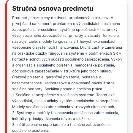
Stručná osnova predmetu
Predmet je rozdelený do dvoch problémových okruhov. V
prvej časti sa zaoberá prehľadom o východiskách sociálneho
zabezpečenia v sociálnom systéme spoločností – historický
vývoj sociálneho zabezpečenia, princípy a zásady, funkcie a
nástroje, ciele, modely fungovania v trhových ekonomikách,
všeobecne o systémoch financovania. Druhá časť je zameraná
na praktické otázky fungovania systému v podmienkach SR v
kontexte jednotlivých súčastí sociálneho zabezpečenia. Výkon
a organizácia sociálneho poistenia, nemocenské poistenie,
dôchodkové zabezpečenie v štruktúre jeho troch pilierov,
úrazové poistenie, garančné poistenie, poistenie v
nezamestnanosti. Jednorazové a opakované dávky štátnej
sociálne podpory. Sociálna pomoc a sociálna práca.
1. Sociálne zabezpečenie v sociálnom systéme. Teoretické
východiská, ciele a účinky systému sociálneho zabezpečenia.
Modely sociálneho zabezpečenia v trhových ekonomikách.
2. Systémy a metódy financovania sociálneho zabezpečenia,
inštitúty, princípy, členenia dávok a služieb.
3. Inštitucionálne usporiadanie a finančné zabezpečenie
sociálneho poistenia.