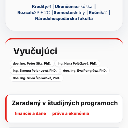
Kredity:
6
Ukončenie:
skúška
Rozsah:
2P + 2C
Semester:
letný
Ročník:
2
Národohospodárska fakulta
Vyučujúci
doc. Ing. Peter Sika, PhD.
Ing. Hana Poláčková, PhD.
Ing. Simona Polonyová, PhD.
doc. Ing. Eva Pongrácz, PhD.
doc. Ing. Silvia Šipikalová, PhD.
Zaradený v študijných programoch
financie a dane
právo a ekonómia