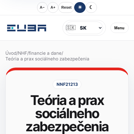
☀
☾
A−
A+
Reset
Jazyk
🇸🇰
Menu
Úvod
/
NHF
/
financie a dane
/
Teória a prax sociálneho zabezpečenia
NNF21213
Teória a prax
sociálneho
zabezpečenia