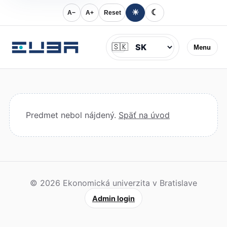
☀
☾
A−
A+
Reset
Jazyk
🇸🇰
Menu
Predmet nebol nájdený.
Späť na úvod
© 2026 Ekonomická univerzita v Bratislave
Admin login