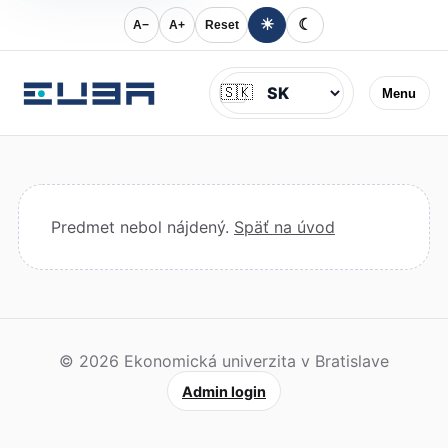
☀
☾
A−
A+
Reset
Jazyk
🇸🇰
Menu
Predmet nebol nájdený.
Späť na úvod
© 2026 Ekonomická univerzita v Bratislave
Admin login