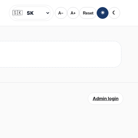
🇸🇰
☀
☾
A−
A+
Reset
Jazyk
Admin login