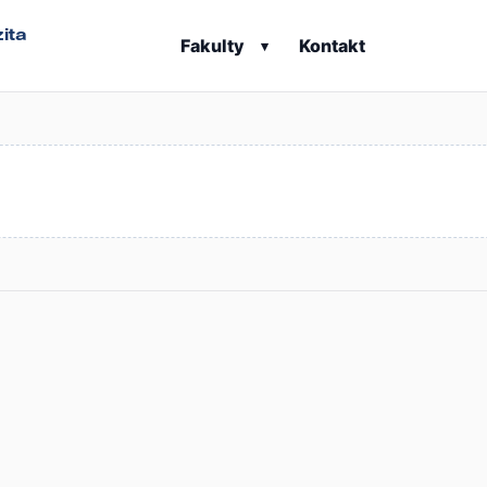
ita
Fakulty
Kontakt
▾