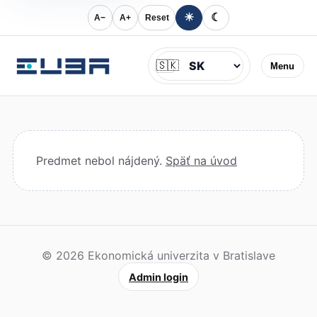
☀
☾
A−
A+
Reset
Jazyk
🇸🇰
Menu
Predmet nebol nájdený.
Späť na úvod
© 2026 Ekonomická univerzita v Bratislave
Admin login