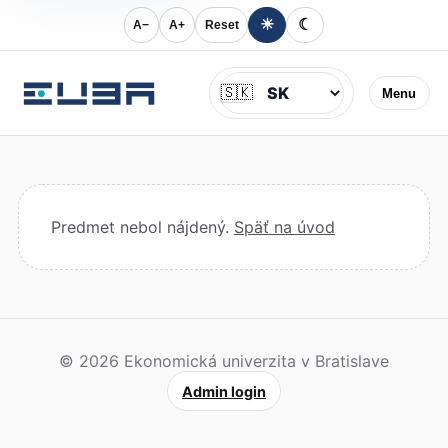
☀
☾
A−
A+
Reset
Jazyk
🇸🇰
Menu
Predmet nebol nájdený.
Späť na úvod
© 2026 Ekonomická univerzita v Bratislave
Admin login