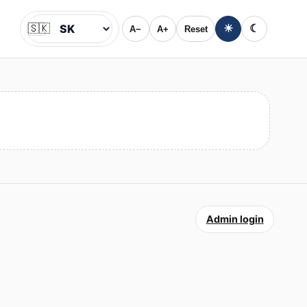
🇸🇰
☀
☾
A−
A+
Reset
Jazyk
Admin login