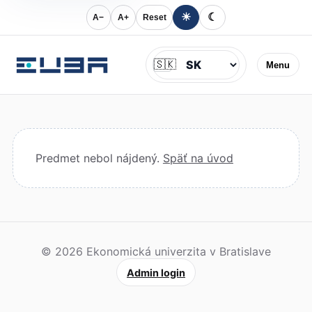
☀
☾
A−
A+
Reset
Jazyk
🇸🇰
Menu
Predmet nebol nájdený.
Späť na úvod
© 2026 Ekonomická univerzita v Bratislave
Admin login