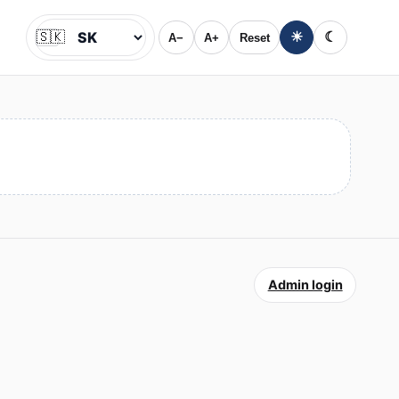
🇸🇰
☀
☾
A−
A+
Reset
Jazyk
Admin login