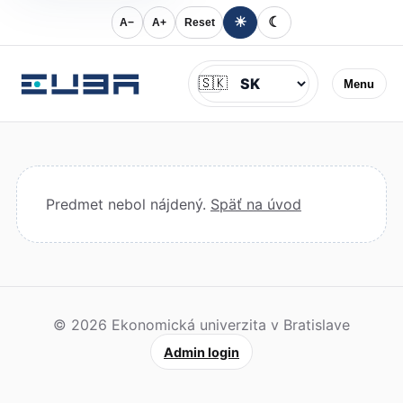
☀
☾
A−
A+
Reset
Jazyk
🇸🇰
Menu
Predmet nebol nájdený.
Späť na úvod
© 2026 Ekonomická univerzita v Bratislave
Admin login