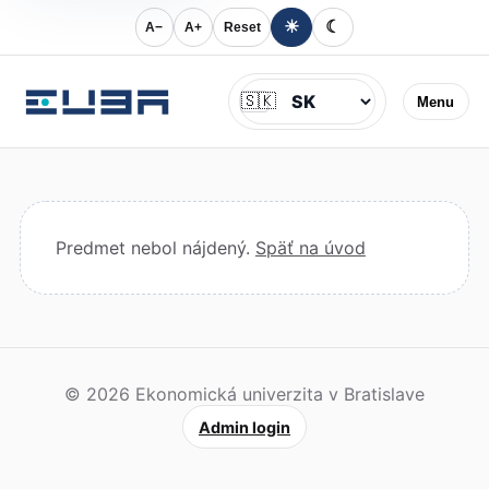
☀
☾
A−
A+
Reset
Jazyk
🇸🇰
Menu
Predmet nebol nájdený.
Späť na úvod
© 2026 Ekonomická univerzita v Bratislave
Admin login