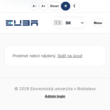
☀
☾
A−
A+
Reset
Jazyk
🇸🇰
Menu
Predmet nebol nájdený.
Späť na úvod
© 2026 Ekonomická univerzita v Bratislave
Admin login