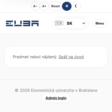
☀
☾
A−
A+
Reset
Jazyk
🇸🇰
Menu
Predmet nebol nájdený.
Späť na úvod
© 2026 Ekonomická univerzita v Bratislave
Admin login