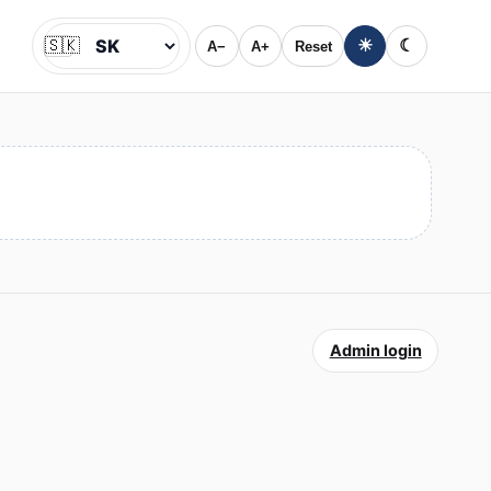
🇸🇰
☀
☾
A−
A+
Reset
Jazyk
Admin login