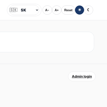
🇸🇰
☀
☾
A−
A+
Reset
Jazyk
Admin login