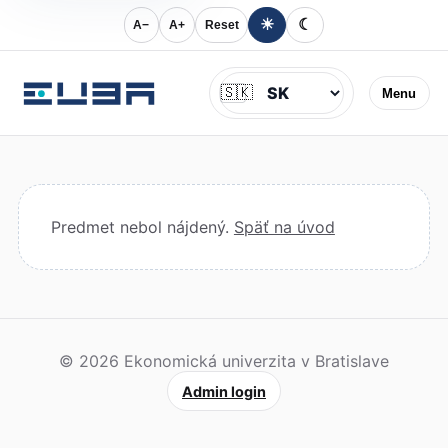
☀
☾
A−
A+
Reset
Jazyk
🇸🇰
Menu
Predmet nebol nájdený.
Späť na úvod
© 2026 Ekonomická univerzita v Bratislave
Admin login