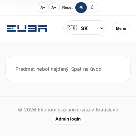
☀
☾
A−
A+
Reset
Jazyk
🇸🇰
Menu
Predmet nebol nájdený.
Späť na úvod
© 2026 Ekonomická univerzita v Bratislave
Admin login