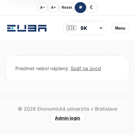
☀
☾
A−
A+
Reset
Jazyk
🇸🇰
Menu
Predmet nebol nájdený.
Späť na úvod
© 2026 Ekonomická univerzita v Bratislave
Admin login