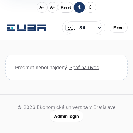
☀
☾
A−
A+
Reset
Jazyk
🇸🇰
Menu
Predmet nebol nájdený.
Späť na úvod
© 2026 Ekonomická univerzita v Bratislave
Admin login