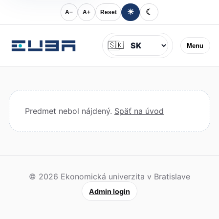
☀
☾
A−
A+
Reset
Jazyk
🇸🇰
Menu
Predmet nebol nájdený.
Späť na úvod
© 2026 Ekonomická univerzita v Bratislave
Admin login