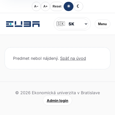
☀
☾
A−
A+
Reset
Jazyk
🇸🇰
Menu
Predmet nebol nájdený.
Späť na úvod
© 2026 Ekonomická univerzita v Bratislave
Admin login