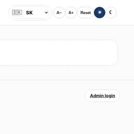
🇸🇰
☀
☾
A−
A+
Reset
Jazyk
Admin login