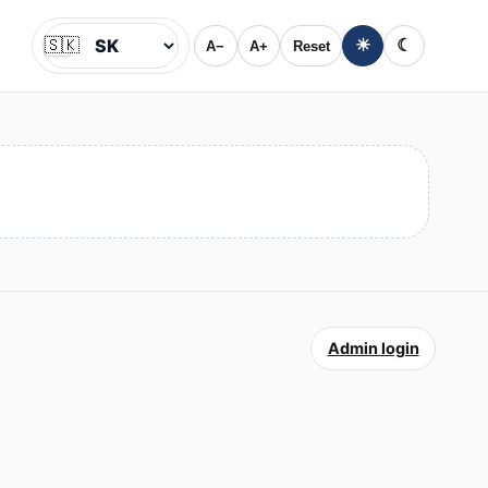
🇸🇰
☀
☾
A−
A+
Reset
Jazyk
Admin login