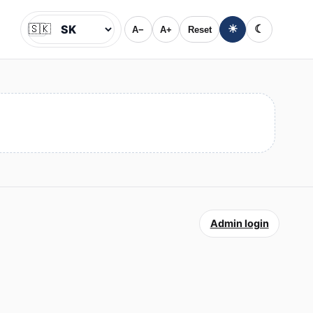
🇸🇰
☀
☾
A−
A+
Reset
Jazyk
Admin login