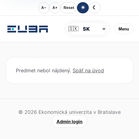
☀
☾
A−
A+
Reset
Jazyk
🇸🇰
Menu
Predmet nebol nájdený.
Späť na úvod
© 2026 Ekonomická univerzita v Bratislave
Admin login