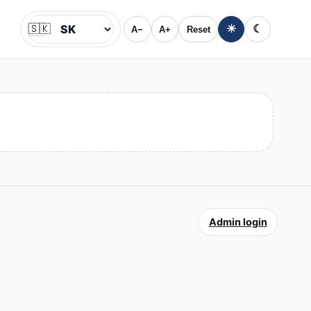
🇸🇰
☀
☾
A−
A+
Reset
Jazyk
Admin login