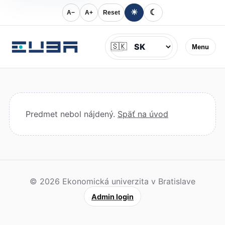
☀
☾
A−
A+
Reset
Jazyk
🇸🇰
Menu
Predmet nebol nájdený.
Späť na úvod
© 2026 Ekonomická univerzita v Bratislave
Admin login