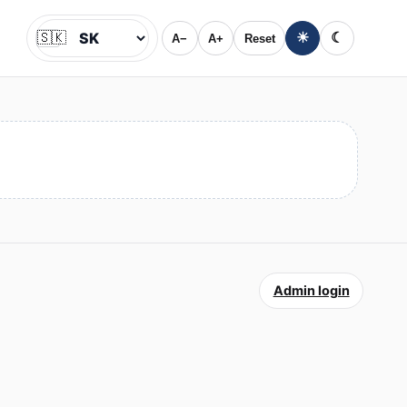
🇸🇰
☀
☾
A−
A+
Reset
Jazyk
Admin login