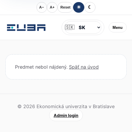
☀
☾
A−
A+
Reset
Jazyk
🇸🇰
Menu
Predmet nebol nájdený.
Späť na úvod
© 2026 Ekonomická univerzita v Bratislave
Admin login