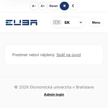
☀
☾
A−
A+
Reset
Jazyk
🇸🇰
Menu
Predmet nebol nájdený.
Späť na úvod
© 2026 Ekonomická univerzita v Bratislave
Admin login