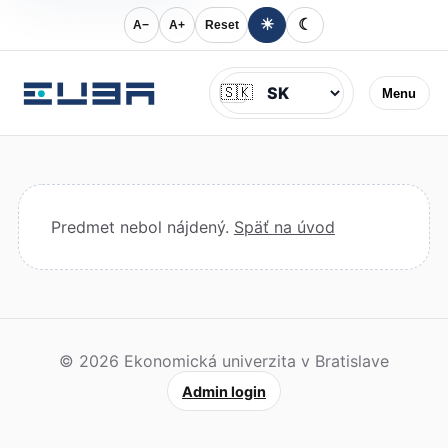
☀
☾
A−
A+
Reset
Jazyk
🇸🇰
Menu
Predmet nebol nájdený.
Späť na úvod
© 2026 Ekonomická univerzita v Bratislave
Admin login