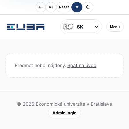
☀
☾
A−
A+
Reset
Jazyk
🇸🇰
Menu
Predmet nebol nájdený.
Späť na úvod
© 2026 Ekonomická univerzita v Bratislave
Admin login