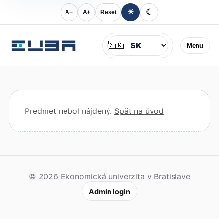
☀
☾
A−
A+
Reset
Jazyk
🇸🇰
Menu
Predmet nebol nájdený.
Späť na úvod
© 2026 Ekonomická univerzita v Bratislave
Admin login