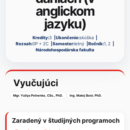
anglickom
jazyku)
Kredity:
3
Ukončenie:
skúška
Rozsah:
0P + 2C
Semester:
letný
Ročník:
1, 2
Národohospodárska fakulta
Vyučujúci
Mgr. Yuliya Petrenko, CSc., PhD.
Ing. Matej Boór, PhD.
Zaradený v študijných programoch