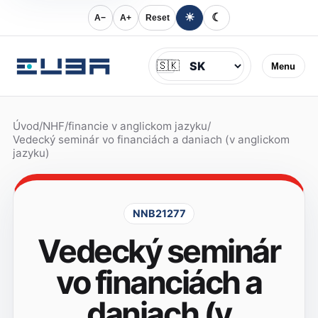
☀
☾
A−
A+
Reset
Jazyk
🇸🇰
Menu
Úvod
/
NHF
/
financie v anglickom jazyku
/
Vedecký seminár vo financiách a daniach (v anglickom
jazyku)
NNB21277
Vedecký seminár
vo financiách a
daniach (v