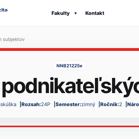
ita
Fakulty
Kontakt
▾
h subjektov
NNB21225e
podnikateľský
:
skúška
Rozsah:
24P
Semester:
zimný
Ročník:
2
Náro