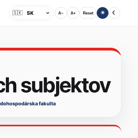
🇸🇰
☀
☾
A−
A+
Reset
Jazyk
ch subjektov
dohospodárska fakulta