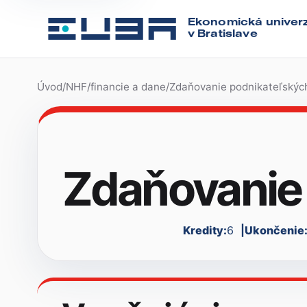
Ekonomická univerz
v Bratislave
Úvod
/
NHF
/
financie a dane
/
Zdaňovanie podnikateľskýc
Zdaňovanie 
Kredity:
6
Ukončenie