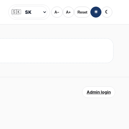
🇸🇰
☀
☾
A−
A+
Reset
Jazyk
Admin login