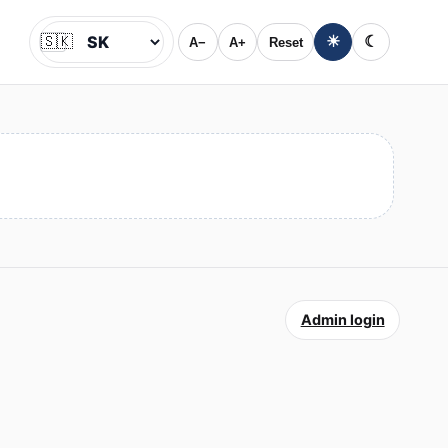
🇸🇰
☀
☾
A−
A+
Reset
Jazyk
Admin login