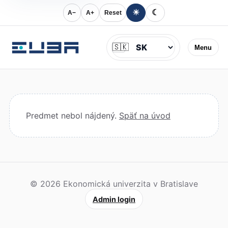
☀
☾
A−
A+
Reset
Jazyk
🇸🇰
Menu
Predmet nebol nájdený.
Späť na úvod
© 2026 Ekonomická univerzita v Bratislave
Admin login